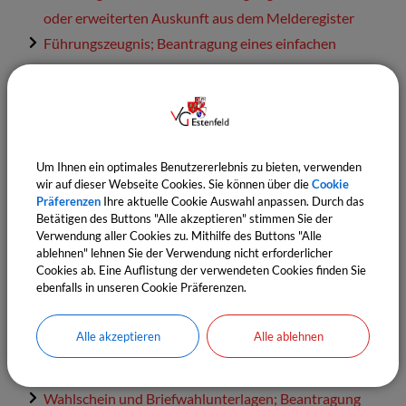
oder erweiterten Auskunft aus dem Melderegister
Führungszeugnis; Beantragung eines einfachen
Führungszeugnisses
Auskunftssperre, Übermittlungssperre; Beantragung
der Eintragung
Meldebescheinigung; Beantragung
Um Ihnen ein optimales Benutzererlebnis zu bieten, verwenden
Führungszeugnis; Beantragung eines Europäischen
wir auf dieser Webseite Cookies. Sie können über die
Cookie
Führungszeugnisses
Präferenzen
Ihre aktuelle Cookie Auswahl anpassen. Durch das
Betätigen des Buttons "Alle akzeptieren" stimmen Sie der
Beantragung von Personalausweisen und
Verwendung aller Cookies zu. Mithilfe des Buttons "Alle
Reisepässen (mit Fingerabdruckentnahme)
ablehnen" lehnen Sie der Verwendung nicht erforderlicher
Personalausweis und elektronischer Aufenthaltstitel;
Cookies ab. Eine Auflistung der verwendeten Cookies finden Sie
ebenfalls in unseren Cookie Präferenzen.
Auskunft über gespeicherte Daten
Personalausweis; Auskunft über den
Alle akzeptieren
Alle ablehnen
Bearbeitungsstand
Reisepass; Auskunft über den Bearbeitungsstand
Wahlschein und Briefwahlunterlagen; Beantragung